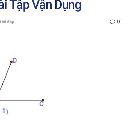
ài Tập Vận Dụng
0
Hỏi đáp