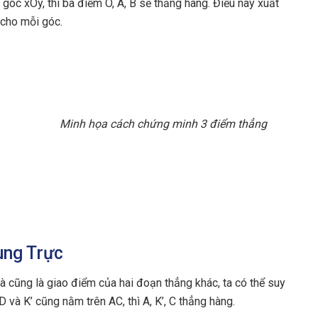
 góc xOy, thì ba điểm O, A, B sẽ thẳng hàng. Điều này xuất
 cho mỗi góc.
Minh họa cách chứng minh 3 điểm thẳng
ung Trực
 cũng là giao điểm của hai đoạn thẳng khác, ta có thể suy
D và K’ cũng nằm trên AC, thì A, K’, C thẳng hàng.