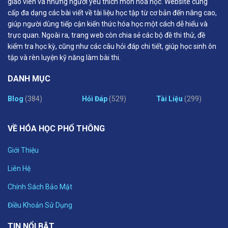
giáo viên và những người yêu thích môn hóa học. Website cung
cấp đa dạng các bài viết về tài liệu học tập từ cơ bản đến nâng cao,
giúp người dùng tiếp cận kiến thức hóa học một cách dễ hiểu và
trực quan. Ngoài ra, trang web còn chia sẻ các bộ đề thi thử, đề
kiểm tra học kỳ, cũng như các câu hỏi đáp chi tiết, giúp học sinh ôn
tập và rèn luyện kỹ năng làm bài thi.
DANH MỤC
Blog
(384)
Hỏi Đáp
(529)
Tài Liệu
(299)
VỀ HÓA HỌC PHỔ THÔNG
Giới Thiệu
Liên Hệ
Chính Sách Bảo Mật
Điều Khoản Sử Dụng
TIN NỔI BẬT