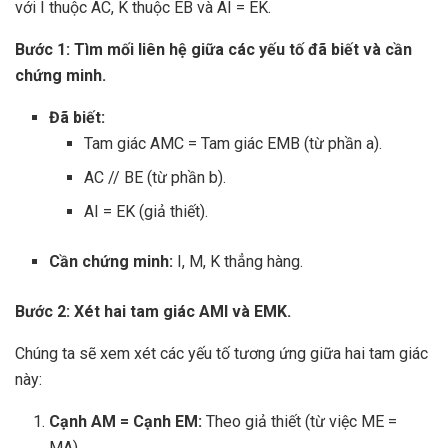
với I thuộc AC, K thuộc EB và AI = EK.
Bước 1: Tìm mối liên hệ giữa các yếu tố đã biết và cần
chứng minh.
Đã biết:
Tam giác AMC = Tam giác EMB (từ phần a).
AC // BE (từ phần b).
AI = EK (giả thiết).
Cần chứng minh:
I, M, K thẳng hàng.
Bước 2: Xét hai tam giác AMI và EMK.
Chúng ta sẽ xem xét các yếu tố tương ứng giữa hai tam giác
này:
Cạnh AM = Cạnh EM:
Theo giả thiết (từ việc ME =
MA).