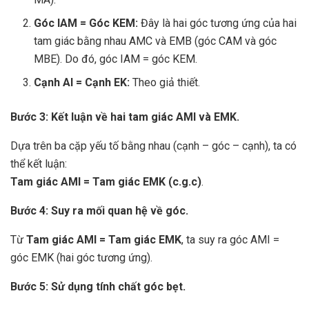
Góc IAM = Góc KEM:
Đây là hai góc tương ứng của hai
tam giác bằng nhau AMC và EMB (góc CAM và góc
MBE). Do đó, góc IAM = góc KEM.
Cạnh AI = Cạnh EK:
Theo giả thiết.
Bước 3: Kết luận về hai tam giác AMI và EMK.
Dựa trên ba cặp yếu tố bằng nhau (cạnh – góc – cạnh), ta có
thể kết luận:
Tam giác AMI = Tam giác EMK (c.g.c)
.
Bước 4: Suy ra mối quan hệ về góc.
Từ
Tam giác AMI = Tam giác EMK
, ta suy ra góc AMI =
góc EMK (hai góc tương ứng).
Bước 5: Sử dụng tính chất góc bẹt.