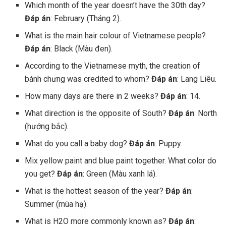
Which month of the year doesn’t have the 30th day?
Đáp án
: February (Tháng 2).
What is the main hair colour of Vietnamese people?
Đáp án
: Black (Màu đen).
According to the Vietnamese myth, the creation of
bánh chưng was credited to whom?
Đáp án
: Lang Liêu.
How many days are there in 2 weeks?
Đáp án
: 14.
What direction is the opposite of South?
Đáp án
: North
(hướng bắc).
What do you call a baby dog?
Đáp án
: Puppy.
Mix yellow paint and blue paint together. What color do
you get?
Đáp án
: Green (Màu xanh lá).
What is the hottest season of the year?
Đáp án
:
Summer (mùa hạ).
What is H2O more commonly known as?
Đáp án
: