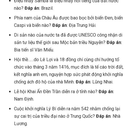
Điệu nhảy Samba là điệu nhảy nổi tiếng của đất nước
nào?
Đáp án
: Brazil.
Phía nam của Châu Âu được bao bọc bởi biển Đen, biển
Caspi và biển nào?
Đáp án
: Địa Trung Hải.
Di sản nào của nước ta đã được UNESCO công nhận di
sản tư liệu thế giới sau Mộc bản triều Nguyễn?
Đáp án
:
Bia tiến sĩ Văn Miếu.
Hội thề……do Lê Lợi và 18 đồng chí cùng chí hướng tổ
chức vào tháng 3 năm 1416, mục đích là tế cáo trời đất,
kết nghĩa anh em, nguyện hợp sức phát động khởi nghĩa
chống ách đô hộ của nhà Minh.
Đáp án
: Lũng Nhai.
Lễ hội Khai Ấn Đền Trần diễn ra ở tỉnh nào?
Đáp án
:
Nam Định.
Cuộc khởi nghĩa Lý Bí diễn ra năm 542 nhằm chống lại
sự cai trị của triều đại nào ở Trung Quốc?
Đáp án
: Nhà
Lương.