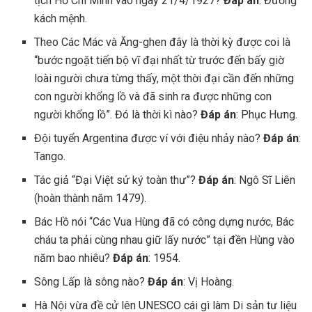
tịch Hồ Chí Minh vào ngày 21/4/1927?
Đáp án
: Đường
kách mệnh.
Theo Các Mác và Ăng-ghen đây là thời kỳ được coi là
“bước ngoặt tiến bộ vĩ đại nhất từ trước đến bấy giờ
loài người chưa từng thấy, một thời đại cần đến những
con người khổng lồ và đã sinh ra được những con
người khổng lồ”. Đó là thời kì nào?
Đáp án
: Phục Hưng.
Đội tuyển Argentina được ví với điệu nhảy nào?
Đáp án
:
Tango.
Tác giả “Đại Việt sử ký toàn thư”?
Đáp án
: Ngô Sĩ Liên
(hoàn thành năm 1479).
Bác Hồ nói “Các Vua Hùng đã có công dựng nước, Bác
cháu ta phải cùng nhau giữ lấy nước” tại đền Hùng vào
năm bao nhiêu?
Đáp án
: 1954.
Sông Lấp là sông nào?
Đáp án
: Vị Hoàng.
Hà Nội vừa đề cử lên UNESCO cái gì làm Di sản tư liệu