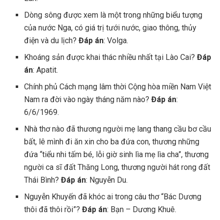
Dòng sông được xem là một trong những biểu tượng
của nước Nga, có giá trị tưới nước, giao thông, thủy
điện và du lịch?
Đáp án
: Volga.
Khoáng sản được khai thác nhiều nhất tại Lào Cai?
Đáp
án
: Apatit.
Chính phủ Cách mạng lâm thời Cộng hòa miền Nam Việt
Nam ra đời vào ngày tháng năm nào?
Đáp án
:
6/6/1969.
Nhà thơ nào đã thương người mẹ lang thang cầu bơ cầu
bất, lê mình đi ăn xin cho ba đứa con, thương những
đứa “tiểu nhi tấm bé, lỗi giờ sinh lìa mẹ lìa cha”, thương
người ca sĩ đất Thăng Long, thương người hát rong đất
Thái Bình?
Đáp án
: Nguyễn Du.
Nguyễn Khuyến đã khóc ai trong câu thơ “Bác Dương
thôi đã thôi rồi”?
Đáp án
: Bạn – Dương Khuê.