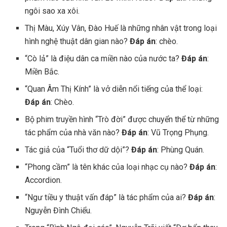
ngôi sao xa xôi.
Thị Màu, Xúy Vân, Đào Huế là những nhân vật trong loại
hình nghệ thuật dân gian nào?
Đáp án
: chèo.
“Cò lả” là điệu dân ca miền nào của nước ta?
Đáp án
:
Miền Bắc.
“Quan Âm Thị Kính” là vở diễn nổi tiếng của thể loại:
Đáp án
: Chèo.
Bộ phim truyền hình “Trò đời” được chuyển thể từ những
tác phẩm của nhà văn nào?
Đáp án
: Vũ Trọng Phụng.
Tác giả của “Tuổi thơ dữ dội”?
Đáp án
: Phùng Quán.
“Phong cầm” là tên khác của loại nhạc cụ nào?
Đáp án
:
Accordion.
“Ngư tiều y thuật vấn đáp” là tác phẩm của ai?
Đáp án
:
Nguyễn Đình Chiểu.