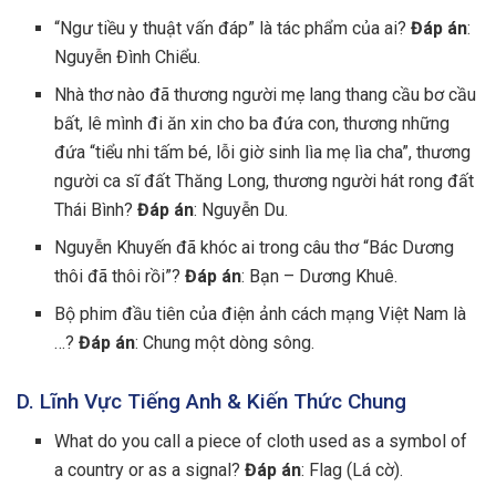
“Ngư tiều y thuật vấn đáp” là tác phẩm của ai?
Đáp án
:
Nguyễn Đình Chiểu.
Nhà thơ nào đã thương người mẹ lang thang cầu bơ cầu
bất, lê mình đi ăn xin cho ba đứa con, thương những
đứa “tiểu nhi tấm bé, lỗi giờ sinh lìa mẹ lìa cha”, thương
người ca sĩ đất Thăng Long, thương người hát rong đất
Thái Bình?
Đáp án
: Nguyễn Du.
Nguyễn Khuyến đã khóc ai trong câu thơ “Bác Dương
thôi đã thôi rồi”?
Đáp án
: Bạn – Dương Khuê.
Bộ phim đầu tiên của điện ảnh cách mạng Việt Nam là
…?
Đáp án
: Chung một dòng sông.
D. Lĩnh Vực Tiếng Anh & Kiến Thức Chung
What do you call a piece of cloth used as a symbol of
a country or as a signal?
Đáp án
: Flag (Lá cờ).