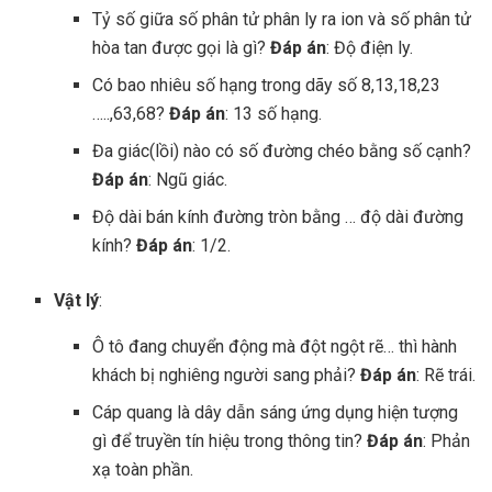
Tỷ số giữa số phân tử phân ly ra ion và số phân tử
hòa tan được gọi là gì?
Đáp án
: Độ điện ly.
Có bao nhiêu số hạng trong dãy số 8,13,18,23
…..,63,68?
Đáp án
: 13 số hạng.
Đa giác(lồi) nào có số đường chéo bằng số cạnh?
Đáp án
: Ngũ giác.
Độ dài bán kính đường tròn bằng … độ dài đường
kính?
Đáp án
: 1/2.
Vật lý
:
Ô tô đang chuyển động mà đột ngột rẽ… thì hành
khách bị nghiêng người sang phải?
Đáp án
: Rẽ trái.
Cáp quang là dây dẫn sáng ứng dụng hiện tượng
gì để truyền tín hiệu trong thông tin?
Đáp án
: Phản
xạ toàn phần.