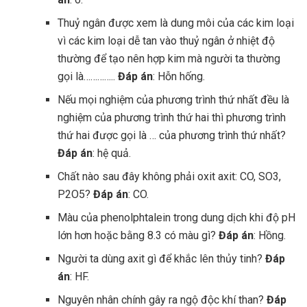
Thuỷ ngân được xem là dung môi của các kim loại
vì các kim loại dễ tan vào thuỷ ngân ở nhiệt độ
thường để tạo nên hợp kim mà người ta thường
gọi là…………..
Đáp án
: Hỗn hống.
Nếu mọi nghiệm của phương trình thứ nhất đều là
nghiệm của phương trình thứ hai thì phương trình
thứ hai được gọi là … của phương trình thứ nhất?
Đáp án
: hệ quả.
Chất nào sau đây không phải oxit axit: CO, SO3,
P2O5?
Đáp án
: CO.
Màu của phenolphtalein trong dung dịch khi độ pH
lớn hơn hoặc bằng 8.3 có màu gì?
Đáp án
: Hồng.
Người ta dùng axit gì để khắc lên thủy tinh?
Đáp
án
: HF.
Nguyên nhân chính gây ra ngộ độc khí than?
Đáp