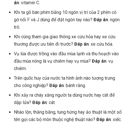
án
: vitamin C.
Khi ta gõ bàn phím bằng 10 ngón vị trí của 2 phím có
gờ nổi F và J dùng để đặt ngón tay nào?
Đáp án
: ngón
trỏ.
Khi cùng tham gia giao thông xe cứu hỏa hay xe cứu
thương được ưu tiên đi trước?
Đáp án
: xe cứu hỏa.
Vụ lúa được trồng vào đầu mùa lạnh và thu hoạch vào
đầu mùa nóng là vụ chiêm hay vụ mùa?
Đáp án
: vụ
chiêm.
Trên quốc huy của nước ta hình ảnh nào tượng trưng
cho công nghiệp?
Đáp án
: bánh răng.
Khi xảy ra cháy xăng người ta dùng nước hay cát để
dập lửa?
Đáp án
: cát.
Nhào lộn, thăng bằng, tung hứng hay ảo thuật là một số
tên gọi các bộ môn thuộc nghệ thuật nào?
Đáp án
: xiếc.