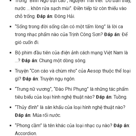
Trong “Bình Ngô đại cáo”, Nguyễn Trãi viết “Dơ bẩn thay,
nước … khôn rửa sạch mùi”. Điền tiếp từ còn thiếu vào
chỗ trống.
Đáp án
: Đông Hải.
“Sống trong đời sống cần có một tấm lòng” là lời ca
trong nhạc phẩm nào của Trịnh Công Sơn?
Đáp án
: Để
gió cuốn đi.
Bộ phim đầu tiên của điện ảnh cách mạng Việt Nam là
…?
Đáp án
: Chung một dòng sông.
Truyện “Con cáo và chùm nho” của Aesop thuộc thể loại
gì?
Đáp án
: Truyện ngụ ngôn.
“Trưng nữ vương”, “Đào Phi Phụng” là những tác phẩm
tiêu biểu của loại hình nghệ thuật nào?
Đáp án
: Tuồng.
“Thủy đình” là sân khấu của loại hình nghệ thuật nào?
Đáp án
: Múa rối nước.
“Phong cầm” là tên khác của loại nhạc cụ nào?
Đáp án
:
Accordion.