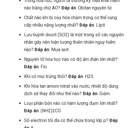
Trong hóa học, người ta thường ký hiệu khái niệm
nào bằng chữ AO?
Đáp án
: Obitan nguyên tử.
Chất nào khi bị oxy hóa chậm trong cơ thể cung
cấp nhiều năng lượng nhất?
Đáp án
: Lipit.
Lưu huỳnh dioxit (SO2) là một trong số các nguyên
nhân gây nên hiện tượng thiên nhiên nguy hiểm
nào?
Đáp án
: Mưa axit.
Nguyên tố hóa học nào có độ âm điện lớn nhất?
Đáp án
: Flo.
Khí có mùi trứng thối?
Đáp án
: H2S.
Khi hòa tan amoni nitrat vào nước, nhiệt độ dung
dịch sẽ thay đổi như thế nào?
Đáp án
: Giảm.
Loại phân bón nào có hàm lượng đạm lớn nhất?
Đáp án
: (NH2)2CO.
Số electron tối đa có thể chứa trong lớp p?
Đáp
án
: 6.