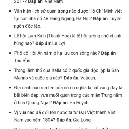
2017?
Đáp án
: Việt Nam.
Văn kiện lịch sử quan trọng nào được Hồ Chí Minh viết
tại căn nhà số 48 Hàng Ngang, Hà Nội?
Đáp án
: Tuyên
ngôn độc lập.
Lễ hội Lam Kinh (Thanh Hóa) là lễ hội tưởng nhớ vị anh
hùng nào?
Đáp án
: Lê Lợi.
Phố cổ Hội An nằm ở hạ lưu con sông nào?
Đáp án
:
Thu Bồn.
Trong lãnh thổ của Italia có 2 quốc gia độc lập là San
Marino và quốc gia nào?
Đáp án
: Vatican.
Địa danh nào mà tên của nó có nghĩa là cát vàng đây là
bãi biển đẹp, vựa muối quan trọng của miền Trung năm
ở tỉnh Quảng Ngãi?
Đáp án
: Sa Huỳnh.
Vị vua nào đã đổi tên nước ta từ Đại Việt thành Việt
Nam vào năm 1804?
Đáp án
: Gia Long.