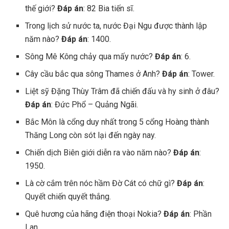
thế giới?
Đáp án
: 82 Bia tiến sĩ.
Trong lịch sử nước ta, nước Đại Ngu được thành lập
năm nào?
Đáp án
: 1400.
Sông Mê Kông chảy qua mấy nước?
Đáp án
: 6.
Cây cầu bắc qua sông Thames ở Anh?
Đáp án
: Tower.
Liệt sỹ Đặng Thùy Trâm đã chiến đấu và hy sinh ở đâu?
Đáp án
: Đức Phổ – Quảng Ngãi.
Bắc Môn là cổng duy nhất trong 5 cổng Hoàng thành
Thăng Long còn sót lại đến ngày nay.
Chiến dịch Biên giới diễn ra vào năm nào?
Đáp án
:
1950.
Là cờ cắm trên nóc hầm Đờ Cát có chữ gì?
Đáp án
:
Quyết chiến quyết thắng.
Quê hương của hãng điện thoại Nokia?
Đáp án
: Phần
Lan.