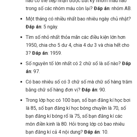
nào có thể tiếp nhận được bất kỳ nhóm máu nào
trong số các nhóm máu còn lại?
Đáp án
: nhóm AB.
Một tháng có nhiều nhất bao nhiêu ngày chủ nhật?
Đáp án
: 5 ngày.
Tìm số nhỏ nhất thỏa mãn các điều kiện lớn hơn
1950, chia cho 5 dư 4, chia 4 dư 3 và chia hết cho
3?
Đáp án
: 1959.
Số nguyên tố lớn nhất có 2 chữ số là số nào?
Đáp
án
: 97.
Có bao nhiêu số có 3 chữ số mà chữ số hàng trăm
bằng chữ số hàng đơn vị?
Đáp án
: 90.
Trong lớp học có 100 bạn, số bạn đăng kí học bơi
là 85, số bạn đăng kí học bóng chuyền là 70, số
bạn đăng kí bóng rổ là 75, số bạn đăng kí các
môn điền kinh là 80. Hỏi trong lớp có bao nhiêu
bạn đăng kí cả 4 nội dung?
Đáp án
: 10.