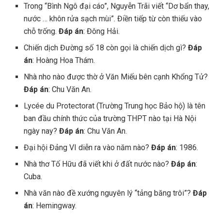
Trong “Bình Ngô đại cáo”, Nguyễn Trãi viết “Dơ bẩn thay,
nước … khôn rửa sạch mùi”. Điền tiếp từ còn thiếu vào
chỗ trống.
Đáp án
: Đông Hải.
Chiến dịch Đường số 18 còn gọi là chiến dịch gì?
Đáp
án
: Hoàng Hoa Thám.
Nhà nho nào được thờ ở Văn Miếu bên cạnh Khổng Tử?
Đáp án
: Chu Văn An.
Lycée du Protectorat (Trường Trung học Bảo hộ) là tên
ban đầu chính thức của trường THPT nào tại Hà Nội
ngày nay?
Đáp án
: Chu Văn An.
Đại hội Đảng VI diễn ra vào năm nào?
Đáp án
: 1986.
Nhà thơ Tố Hữu đã viết khi ở đất nước nào?
Đáp án
:
Cuba.
Nhà văn nào đề xướng nguyên lý “tảng băng trôi”?
Đáp
án
: Hemingway.