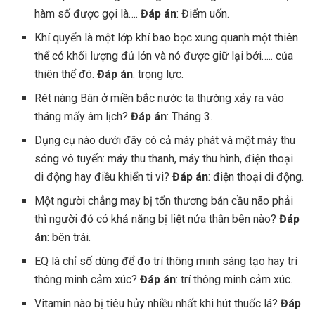
hàm số được gọi là….
Đáp án
: Điểm uốn.
Khí quyển là một lớp khí bao bọc xung quanh một thiên
thể có khối lượng đủ lớn và nó được giữ lại bởi….. của
thiên thể đó.
Đáp án
: trọng lực.
Rét nàng Bân ở miền bắc nước ta thường xảy ra vào
tháng mấy âm lịch?
Đáp án
: Tháng 3.
Dụng cụ nào dưới đây có cả máy phát và một máy thu
sóng vô tuyến: máy thu thanh, máy thu hình, điện thoại
di động hay điều khiển ti vi?
Đáp án
: điện thoại di động.
Một người chẳng may bị tổn thương bán cầu não phải
thì người đó có khả năng bị liệt nửa thân bên nào?
Đáp
án
: bên trái.
EQ là chỉ số dùng để đo trí thông minh sáng tạo hay trí
thông minh cảm xúc?
Đáp án
: trí thông minh cảm xúc.
Vitamin nào bị tiêu hủy nhiều nhất khi hút thuốc lá?
Đáp