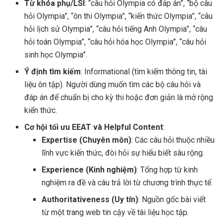
Từ khóa phụ/LSI
: “câu hỏi Olympia có đáp án”, “bộ câu
hỏi Olympia”, “ôn thi Olympia”, “kiến thức Olympia”, “câu
hỏi lịch sử Olympia”, “câu hỏi tiếng Anh Olympia”, “câu
hỏi toán Olympia”, “câu hỏi hóa học Olympia”, “câu hỏi
sinh học Olympia”.
Ý định tìm kiếm
: Informational (tìm kiếm thông tin, tài
liệu ôn tập). Người dùng muốn tìm các bộ câu hỏi và
đáp án để chuẩn bị cho kỳ thi hoặc đơn giản là mở rộng
kiến thức.
Cơ hội tối ưu EEAT và Helpful Content
:
Expertise (Chuyên môn)
: Các câu hỏi thuộc nhiều
lĩnh vực kiến thức, đòi hỏi sự hiểu biết sâu rộng.
Experience (Kinh nghiệm)
: Tổng hợp từ kinh
nghiệm ra đề và câu trả lời từ chương trình thực tế.
Authoritativeness (Uy tín)
: Nguồn gốc bài viết
từ một trang web tin cậy về tài liệu học tập.