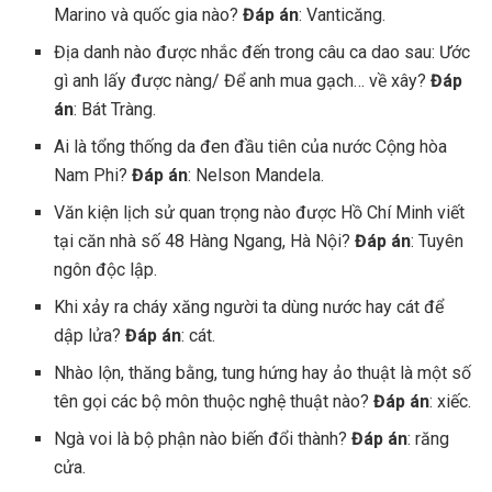
Marino và quốc gia nào?
Đáp án
: Vanticăng.
Địa danh nào được nhắc đến trong câu ca dao sau: Ước
gì anh lấy được nàng/ Để anh mua gạch… về xây?
Đáp
án
: Bát Tràng.
Ai là tổng thống da đen đầu tiên của nước Cộng hòa
Nam Phi?
Đáp án
: Nelson Mandela.
Văn kiện lịch sử quan trọng nào được Hồ Chí Minh viết
tại căn nhà số 48 Hàng Ngang, Hà Nội?
Đáp án
: Tuyên
ngôn độc lập.
Khi xảy ra cháy xăng người ta dùng nước hay cát để
dập lửa?
Đáp án
: cát.
Nhào lộn, thăng bằng, tung hứng hay ảo thuật là một số
tên gọi các bộ môn thuộc nghệ thuật nào?
Đáp án
: xiếc.
Ngà voi là bộ phận nào biến đổi thành?
Đáp án
: răng
cửa.