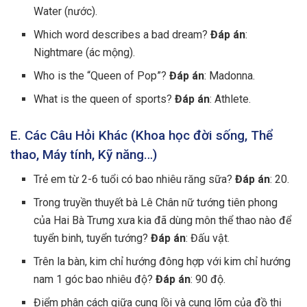
Water (nước).
Which word describes a bad dream?
Đáp án
:
Nightmare (ác mộng).
Who is the “Queen of Pop”?
Đáp án
: Madonna.
What is the queen of sports?
Đáp án
: Athlete.
E. Các Câu Hỏi Khác (Khoa học đời sống, Thể
thao, Máy tính, Kỹ năng…)
Trẻ em từ 2-6 tuổi có bao nhiêu răng sữa?
Đáp án
: 20.
Trong truyền thuyết bà Lê Chân nữ tướng tiên phong
của Hai Bà Trưng xưa kia đã dùng môn thể thao nào để
tuyển binh, tuyển tướng?
Đáp án
: Đấu vật.
Trên la bàn, kim chỉ hướng đông hợp với kim chỉ hướng
nam 1 góc bao nhiêu độ?
Đáp án
: 90 độ.
Điểm phân cách giữa cung lồi và cung lõm của đồ thị