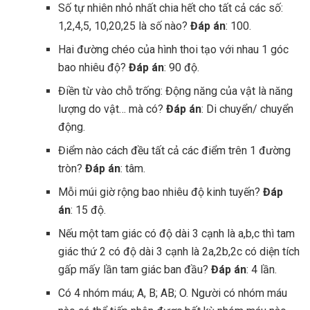
Số tự nhiên nhỏ nhất chia hết cho tất cả các số:
1,2,4,5, 10,20,25 là số nào?
Đáp án
: 100.
Hai đường chéo của hình thoi tạo với nhau 1 góc
bao nhiêu độ?
Đáp án
: 90 độ.
Điền từ vào chỗ trống: Động năng của vật là năng
lượng do vật… mà có?
Đáp án
: Di chuyển/ chuyển
động.
Điểm nào cách đều tất cả các điểm trên 1 đường
tròn?
Đáp án
: tâm.
Mỗi múi giờ rộng bao nhiêu độ kinh tuyến?
Đáp
án
: 15 độ.
Nếu một tam giác có độ dài 3 cạnh là a,b,c thì tam
giác thứ 2 có độ dài 3 cạnh là 2a,2b,2c có diện tích
gấp mấy lần tam giác ban đầu?
Đáp án
: 4 lần.
Có 4 nhóm máu; A, B; AB; O. Người có nhóm máu