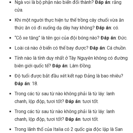
Ngà voi là bộ phận nào biến đổi thành?
Đáp án
: răng
cửa.
Khi một người thực hiện tư thế trồng cây chuối vừa ăn
thức ăn có đi xuống dạ dày hay không?
Đáp án
: có.
“Cỗ xe tăng” là tên gọi của đội bóng nào?
Đáp án
: Đức.
Loài cá nào ở biển có thể bay được?
Đáp án
: Cá chuồn.
Tỉnh nào là tỉnh duy nhất ở Tây Nguyên không có đường
biên giới quốc tế?
Đáp án
: Lâm Đồng.
Độ tuổi được bắt đầu xét kết nạp Đảng là bao nhiêu?
Đáp án
: 18.
Trong các từ sau từ nào không phải là từ láy: lanh
chanh, lộp độp, tươi tốt?
Đáp án
: tươi tốt.
Trong các từ sau từ nào không phải là từ láy: lanh
chanh, lộp độp, tươi tốt?
Đáp án
: tươi tốt.
Trong lãnh thổ của Italia có 2 quốc gia độc lập là San