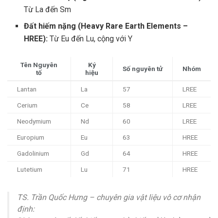
Từ La đến Sm
Đất hiếm nặng (Heavy Rare Earth Elements –
HREE):
Từ Eu đến Lu, cộng với Y
Tên Nguyên
Ký
Số nguyên tử
Nhóm
tố
hiệu
Lantan
La
57
LREE
Cerium
Ce
58
LREE
Neodymium
Nd
60
LREE
Europium
Eu
63
HREE
Gadolinium
Gd
64
HREE
Lutetium
Lu
71
HREE
TS. Trần Quốc Hưng – chuyên gia vật liệu vô cơ nhận
định: