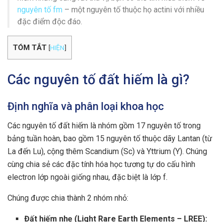
nguyên tố fm
– một nguyên tố thuộc họ actini với nhiều
đặc điểm độc đáo.
TÓM TẮT
[
HIỆN
]
Các nguyên tố đất hiếm là gì?
Định nghĩa và phân loại khoa học
Các nguyên tố đất hiếm là nhóm gồm 17 nguyên tố trong
bảng tuần hoàn, bao gồm 15 nguyên tố thuộc dãy Lantan (từ
La đến Lu), cộng thêm Scandium (Sc) và Yttrium (Y). Chúng
cùng chia sẻ các đặc tính hóa học tương tự do cấu hình
electron lớp ngoài giống nhau, đặc biệt là lớp f.
Chúng được chia thành 2 nhóm nhỏ:
Đất hiếm nhẹ (Light Rare Earth Elements – LREE):