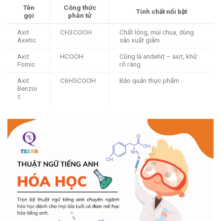
Tên
Công thức
Tính chất nổi bật
gọi
phân tử
Axit
CH3COOH
Chất lỏng, mùi chua, dùng
Axetic
sản xuất giấm
Axit
HCOOH
Cũng là andehit – axit, khử
Fomic
rõ ràng
Axit
C6H5COOH
Bảo quản thực phẩm
Benzoi
c