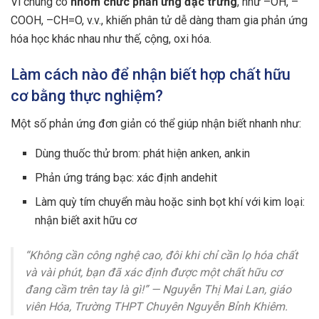
Vì chúng có
nhóm chức phản ứng đặc trưng
, như –OH, –
COOH, –CH=O, v.v., khiến phân tử dễ dàng tham gia phản ứng
hóa học khác nhau như thế, cộng, oxi hóa.
Làm cách nào để nhận biết hợp chất hữu
cơ bằng thực nghiệm?
Một số phản ứng đơn giản có thể giúp nhận biết nhanh như:
Dùng thuốc thử brom: phát hiện anken, ankin
Phản ứng tráng bạc: xác định andehit
Làm quỳ tím chuyển màu hoặc sinh bọt khí với kim loại:
nhận biết axit hữu cơ
“Không cần công nghệ cao, đôi khi chỉ cần lọ hóa chất
và vài phút, bạn đã xác định được một chất hữu cơ
đang cầm trên tay là gì!” — Nguyễn Thị Mai Lan, giáo
viên Hóa, Trường THPT Chuyên Nguyễn Bỉnh Khiêm.