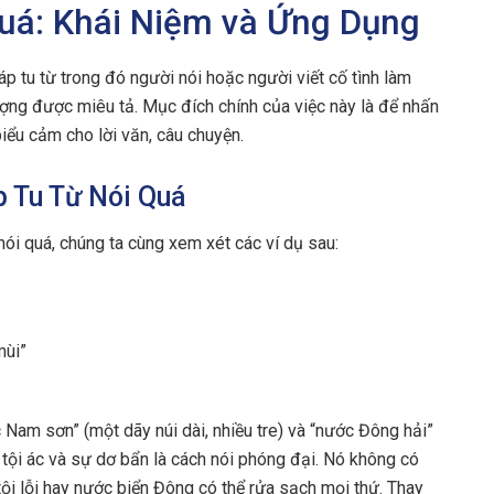
Quá: Khái Niệm và Ứng Dụng
áp tu từ trong đó người nói hoặc người viết cố tình làm
ượng được miêu tả. Mục đích chính của việc này là để nhấn
ểu cảm cho lời văn, câu chuyện.
p Tu Từ Nói Quá
nói quá, chúng ta cùng xem xét các ví dụ sau:
mùi”
c Nam sơn” (một dãy núi dài, nhiều tre) và “nước Đông hải”
 tội ác và sự dơ bẩn là cách nói phóng đại. Nó không có
tội lỗi hay nước biển Đông có thể rửa sạch mọi thứ. Thay