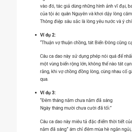
vào đó, tác giả dùng những hình ảnh vĩ đại, 
của tội ác quân Nguyên và khơi dậy lòng căm 
Thông điệp sâu sắc là lòng yêu nước và ý chí
Ví dụ 2:
“Thuận vợ thuận chồng, tát Biển Đông cũng cạ
Câu ca dao này sử dụng phép nói quá để nhấ
một vùng biển rộng lớn, không thể nào tát cạ
rằng, khi vợ chồng đồng lòng, cùng nhau cố g
qua.
Ví dụ 3:
“Đêm tháng năm chưa nằm đã sáng
Ngày tháng mười chưa cười đã tối.”
Câu ca dao này miêu tả đặc điểm thời tiết 
nằm đã sáng” ám chỉ đêm mùa hè ngắn ngủi, t