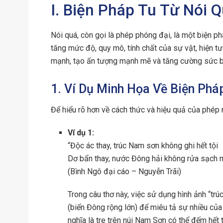
I. Biện Pháp Tu Từ Nói 
Nói quá, còn gọi là phép phóng đại, là một biện ph
tăng mức độ, quy mô, tính chất của sự vật, hiện t
mạnh, tạo ấn tượng mạnh mẽ và tăng cường sức bi
1. Ví Dụ Minh Họa Về Biện Phá
Để hiểu rõ hơn về cách thức và hiệu quả của phép 
Ví dụ 1:
“Độc ác thay, trúc Nam sơn không ghi hết tội
Dơ bẩn thay, nước Đông hải không rửa sạch 
(Bình Ngô đại cáo – Nguyễn Trãi)
Trong câu thơ này, việc sử dụng hình ảnh “trú
(biển Đông rộng lớn) để miêu tả sự nhiều của
nghĩa là tre trên núi Nam Sơn có thể đếm hết 