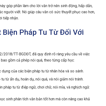
này góp phần làm cho lời văn trở nên sinh động, hấp dẫn,
oặc người viết. Nó giúp câu văn có sức thuyết phục cao hơn,
i tiếp nhận.
t Biện Pháp Tu Từ Đối Với
32/2018/TT-BGDĐT, đã quy định rõ ràng yêu cầu về việc
ừ, bao gồm cả phép nói quá, theo từng cấp học:
c dụng của các biện pháp tu từ nhân hóa và so sánh.
tu từ ẩn dụ, hoán dụ, nói quá, và nói giảm nói tránh.
n pháp tu từ điệp ngữ, chơi chữ, nói mỉa, và nghịch ngữ.
học sinh phân tích văn bản tốt hơn mà còn nâng cao khả