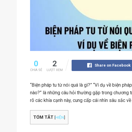
0
2
Share on Facebook
CHIA SẺ
LƯỢT XEM
“Biện pháp tu từ nói quá là gì?” “Ví dụ về biện phá
nào?” là những câu hỏi thường gặp trong chương tr
rõ các khía cạnh này, cung cấp cái nhìn sâu sắc về
TÓM TẮT
[
HIỆN
]