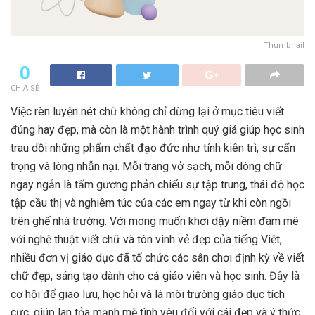
Thumbnail
0
CHIA SẺ
Việc rèn luyện nét chữ không chỉ dừng lại ở mục tiêu viết
đúng hay đẹp, mà còn là một hành trình quý giá giúp học sinh
trau dồi những phẩm chất đạo đức như tính kiên trì, sự cẩn
trọng và lòng nhẫn nại. Mỗi trang vở sạch, mỗi dòng chữ
ngay ngắn là tấm gương phản chiếu sự tập trung, thái độ học
tập cầu thị và nghiêm túc của các em ngay từ khi còn ngồi
trên ghế nhà trường. Với mong muốn khơi dậy niềm đam mê
với nghệ thuật viết chữ và tôn vinh vẻ đẹp của tiếng Việt,
nhiều đơn vị giáo dục đã tổ chức các sân chơi định kỳ về viết
chữ đẹp, sáng tạo dành cho cả giáo viên và học sinh. Đây là
cơ hội để giao lưu, học hỏi và là môi trường giáo dục tích
cực, giúp lan tỏa mạnh mẽ tình yêu đối với cái đẹp và ý thức