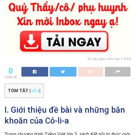
Tài liệu giáo viên lop 1-2-3-8
0
CHIA SẺ
TÓM TẮT
[
HIỆN
]
I. Giới thiệu đề bài và những băn
khoăn của Cô-li-a
Trong chương trình Tiếng Việt lớp 3, sách Kết nối tri thức giới