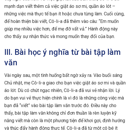
mạnh dạn viết thêm cả việc giặt áo sơ mi, quần áo lót –
những việc mà thực tế bạn ít hoặc chưa từng làm. Cuối cùng,
để hoàn thiện bài viết, Cô-li-a đã thêm vào câu: “Em muốn
giúp mẹ nhiều việc hơn, để mẹ đỡ vất vả.” Hành động này
cho thấy sự nhận thức và mong muốn thay đổi của bạn.
III. Bài học ý nghĩa từ bài tập làm
văn
Vài ngày sau, một tình huống bất ngờ xảy ra. Vào buổi sáng
Chủ nhật, mẹ Cô-li-a giao cho bạn việc giặt áo sơ mi và quần
áo lót. Dù có chút ngạc nhiên, Cô-li-a đã vui vẻ nhận lời. Lý
do bạn vui vẻ thực hiện chính là vì đó là những công việc mà
bạn đã “viết” vào bài tập làm văn trước đó. Điều này cho
thấy, bài tập làm văn không chỉ đơn thuần là rèn luyện kỹ
năng viết mà còn là một phương tiện để khơi gợi, định hướng
và thúc đẩy hành động thực tế. Cô-li-a đã từ một cô bé ít