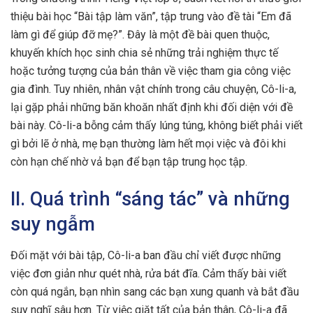
thiệu bài học “Bài tập làm văn”, tập trung vào đề tài “Em đã
làm gì để giúp đỡ mẹ?”. Đây là một đề bài quen thuộc,
khuyến khích học sinh chia sẻ những trải nghiệm thực tế
hoặc tưởng tượng của bản thân về việc tham gia công việc
gia đình. Tuy nhiên, nhân vật chính trong câu chuyện, Cô-li-a,
lại gặp phải những băn khoăn nhất định khi đối diện với đề
bài này. Cô-li-a bỗng cảm thấy lúng túng, không biết phải viết
gì bởi lẽ ở nhà, mẹ bạn thường làm hết mọi việc và đôi khi
còn hạn chế nhờ vả bạn để bạn tập trung học tập.
II. Quá trình “sáng tác” và những
suy ngẫm
Đối mặt với bài tập, Cô-li-a ban đầu chỉ viết được những
việc đơn giản như quét nhà, rửa bát đĩa. Cảm thấy bài viết
còn quá ngắn, bạn nhìn sang các bạn xung quanh và bắt đầu
suy nghĩ sâu hơn. Từ việc giặt tất của bản thân, Cô-li-a đã