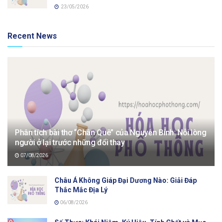
23/05/2026
Recent News
Phân tích bài thơ “Chân Quê” của Nguyễn Bính: Nỗi lòng
người ở lại trước những đổi thay
07/08/2026
Châu Á Không Giáp Đại Dương Nào: Giải Đáp
Thắc Mắc Địa Lý
06/08/2026