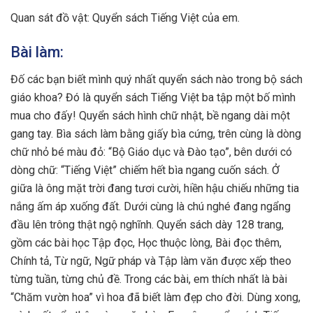
Quan sát đồ vật: Quyển sách Tiếng Việt của em.
Bài làm:
Đố các bạn biết mình quý nhất quyển sách nào trong bộ sách
giáo khoa? Đó là quyển sách Tiếng Việt ba tập một bố mình
mua cho đấy! Quyển sách hình chữ nhật, bề ngang dài một
gang tay. Bìa sách làm bằng giấy bìa cứng, trên cùng là dòng
chữ nhỏ bé màu đỏ: “Bộ Giáo dục và Đào tạo”, bên dưới có
dòng chữ: “Tiếng Việt” chiếm hết bìa ngang cuốn sách. Ở
giữa là ông mặt trời đang tươi cười, hiền hậu chiếu những tia
nắng ấm áp xuống đất. Dưới cùng là chú nghé đang ngẩng
đầu lên trông thật ngộ nghĩnh. Quyển sách dày 128 trang,
gồm các bài học Tập đọc, Học thuộc lòng, Bài đọc thêm,
Chính tả, Từ ngữ, Ngữ pháp và Tập làm văn được xếp theo
từng tuần, từng chủ đề. Trong các bài, em thích nhất là bài
“Chăm vườn hoa” vì hoa đã biết làm đẹp cho đời. Dùng xong,