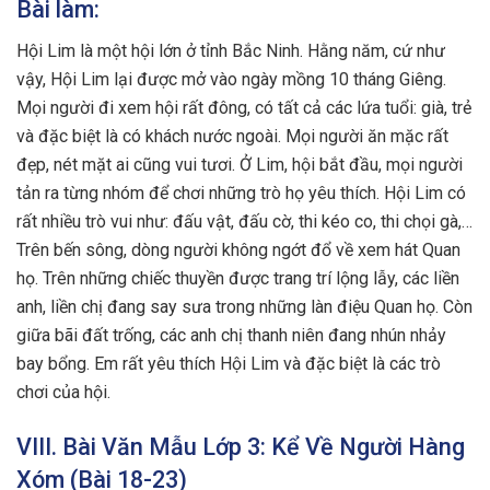
Bài làm:
Hội Lim là một hội lớn ở tỉnh Bắc Ninh. Hằng năm, cứ như
vậy, Hội Lim lại được mở vào ngày mồng 10 tháng Giêng.
Mọi người đi xem hội rất đông, có tất cả các lứa tuổi: già, trẻ
và đặc biệt là có khách nước ngoài. Mọi người ăn mặc rất
đẹp, nét mặt ai cũng vui tươi. Ở Lim, hội bắt đầu, mọi người
tản ra từng nhóm để chơi những trò họ yêu thích. Hội Lim có
rất nhiều trò vui như: đấu vật, đấu cờ, thi kéo co, thi chọi gà,…
Trên bến sông, dòng người không ngớt đổ về xem hát Quan
họ. Trên những chiếc thuyền được trang trí lộng lẫy, các liền
anh, liền chị đang say sưa trong những làn điệu Quan họ. Còn
giữa bãi đất trống, các anh chị thanh niên đang nhún nhảy
bay bổng. Em rất yêu thích Hội Lim và đặc biệt là các trò
chơi của hội.
VIII. Bài Văn Mẫu Lớp 3: Kể Về Người Hàng
Xóm (Bài 18-23)