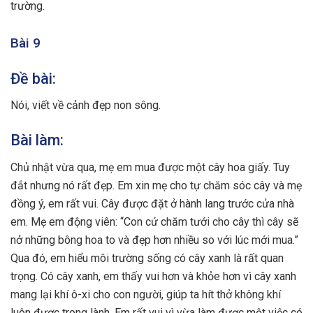
trường.
Bài 9
Đề bài:
Nói, viết về cảnh đẹp non sông.
Bài làm:
Chủ nhật vừa qua, mẹ em mua được một cây hoa giấy. Tuy
đắt nhưng nó rất đẹp. Em xin mẹ cho tự chăm sóc cây và mẹ
đồng ý, em rất vui. Cây được đặt ở hành lang trước cửa nhà
em. Mẹ em động viên: “Con cứ chăm tưới cho cây thì cây sẽ
nở những bông hoa to và đẹp hơn nhiều so với lúc mới mua.”
Qua đó, em hiểu môi trường sống có cây xanh là rất quan
trọng. Có cây xanh, em thấy vui hơn và khỏe hơn vì cây xanh
mang lại khí ô-xi cho con người, giúp ta hít thở không khí
luôn được trong lành. Em rất vui vì vừa làm được một việc có