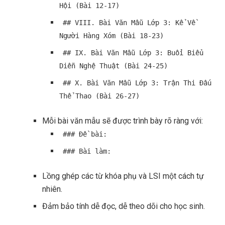
Hội (Bài 12-17)
## VIII. Bài Văn Mẫu Lớp 3: Kể Về
Người Hàng Xóm (Bài 18-23)
## IX. Bài Văn Mẫu Lớp 3: Buổi Biểu
Diễn Nghệ Thuật (Bài 24-25)
## X. Bài Văn Mẫu Lớp 3: Trận Thi Đấu
Thể Thao (Bài 26-27)
Mỗi bài văn mẫu sẽ được trình bày rõ ràng với:
### Đề bài:
### Bài làm:
Lồng ghép các từ khóa phụ và LSI một cách tự
nhiên.
Đảm bảo tính dễ đọc, dễ theo dõi cho học sinh.