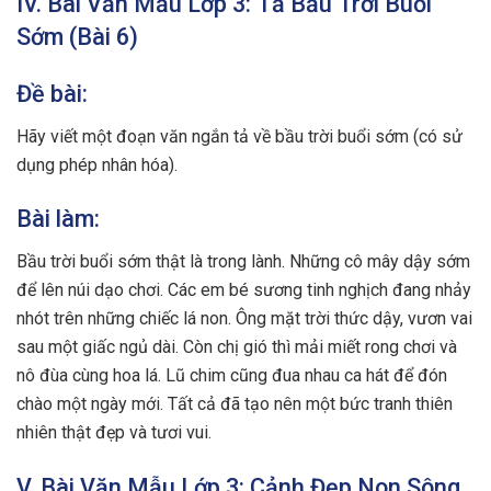
IV. Bài Văn Mẫu Lớp 3: Tả Bầu Trời Buổi
Sớm (Bài 6)
Đề bài:
Hãy viết một đoạn văn ngắn tả về bầu trời buổi sớm (có sử
dụng phép nhân hóa).
Bài làm:
Bầu trời buổi sớm thật là trong lành. Những cô mây dậy sớm
để lên núi dạo chơi. Các em bé sương tinh nghịch đang nhảy
nhót trên những chiếc lá non. Ông mặt trời thức dậy, vươn vai
sau một giấc ngủ dài. Còn chị gió thì mải miết rong chơi và
nô đùa cùng hoa lá. Lũ chim cũng đua nhau ca hát để đón
chào một ngày mới. Tất cả đã tạo nên một bức tranh thiên
nhiên thật đẹp và tươi vui.
V. Bài Văn Mẫu Lớp 3: Cảnh Đẹp Non Sông