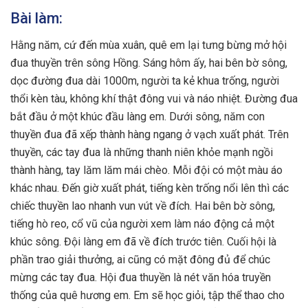
Bài làm:
Hằng năm, cứ đến mùa xuân, quê em lại tưng bừng mở hội
đua thuyền trên sông Hồng. Sáng hôm ấy, hai bên bờ sông,
dọc đường đua dài 1000m, người ta kẻ khua trống, người
thổi kèn tàu, không khí thật đông vui và náo nhiệt. Đường đua
bắt đầu ở một khúc đầu làng em. Dưới sông, năm con
thuyền đua đã xếp thành hàng ngang ở vạch xuất phát. Trên
thuyền, các tay đua là những thanh niên khỏe mạnh ngồi
thành hàng, tay lăm lăm mái chèo. Mỗi đội có một màu áo
khác nhau. Đến giờ xuất phát, tiếng kèn trống nổi lên thì các
chiếc thuyền lao nhanh vun vút về đích. Hai bên bờ sông,
tiếng hò reo, cổ vũ của người xem làm náo động cả một
khúc sông. Đội làng em đã về đích trước tiên. Cuối hội là
phần trao giải thưởng, ai cũng có mặt đông đủ để chúc
mừng các tay đua. Hội đua thuyền là nét văn hóa truyền
thống của quê hương em. Em sẽ học giỏi, tập thể thao cho