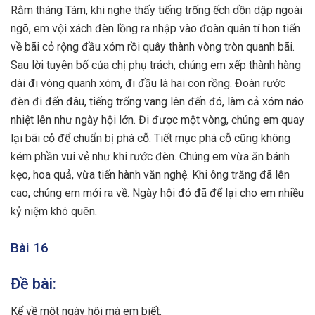
Rằm tháng Tám, khi nghe thấy tiếng trống ếch dồn dập ngoài
ngõ, em vội xách đèn lồng ra nhập vào đoàn quân tí hon tiến
về bãi cỏ rộng đầu xóm rồi quây thành vòng tròn quanh bãi.
Sau lời tuyên bố của chị phụ trách, chúng em xếp thành hàng
dài đi vòng quanh xóm, đi đầu là hai con rồng. Đoàn rước
đèn đi đến đâu, tiếng trống vang lên đến đó, làm cả xóm náo
nhiệt lên như ngày hội lớn. Đi được một vòng, chúng em quay
lại bãi cỏ để chuẩn bị phá cỗ. Tiết mục phá cỗ cũng không
kém phần vui vẻ như khi rước đèn. Chúng em vừa ăn bánh
kẹo, hoa quả, vừa tiến hành văn nghệ. Khi ông trăng đã lên
cao, chúng em mới ra về. Ngày hội đó đã để lại cho em nhiều
kỷ niệm khó quên.
Bài 16
Đề bài:
Kể về một ngày hội mà em biết.