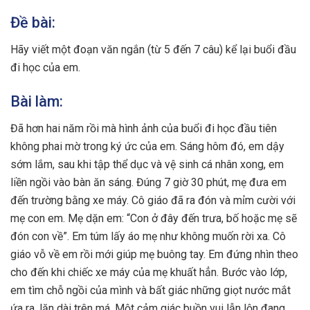
Đề bài:
Hãy viết một đoạn văn ngắn (từ 5 đến 7 câu) kể lại buổi đầu
đi học của em.
Bài làm:
Đã hơn hai năm rồi mà hình ảnh của buổi đi học đầu tiên
không phai mờ trong ký ức của em. Sáng hôm đó, em dậy
sớm lắm, sau khi tập thể dục và vệ sinh cá nhân xong, em
liền ngồi vào bàn ăn sáng. Đúng 7 giờ 30 phút, mẹ đưa em
đến trường bằng xe máy. Cô giáo đã ra đón và mỉm cười với
mẹ con em. Mẹ dặn em: “Con ở đây đến trưa, bố hoặc mẹ sẽ
đón con về”. Em túm lấy áo mẹ như không muốn rời xa. Cô
giáo vỗ về em rồi mới giúp mẹ buông tay. Em đứng nhìn theo
cho đến khi chiếc xe máy của mẹ khuất hẳn. Bước vào lớp,
em tìm chỗ ngồi của mình và bất giác những giọt nước mắt
ứa ra, lăn dài trên má. Một cảm giác buồn vui lẫn lộn đang