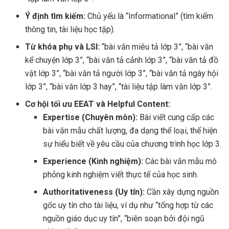
Ý định tìm kiếm:
Chủ yếu là “Informational” (tìm kiếm
thông tin, tài liệu học tập).
Từ khóa phụ và LSI:
“bài văn miêu tả lớp 3”, “bài văn
kể chuyện lớp 3”, “bài văn tả cảnh lớp 3”, “bài văn tả đồ
vật lớp 3”, “bài văn tả người lớp 3”, “bài văn tả ngày hội
lớp 3”, “bài văn lớp 3 hay”, “tài liệu tập làm văn lớp 3”.
Cơ hội tối ưu EEAT và Helpful Content:
Expertise (Chuyên môn):
Bài viết cung cấp các
bài văn mẫu chất lượng, đa dạng thể loại, thể hiện
sự hiểu biết về yêu cầu của chương trình học lớp 3.
Experience (Kinh nghiệm):
Các bài văn mẫu mô
phỏng kinh nghiệm viết thực tế của học sinh.
Authoritativeness (Uy tín):
Cần xây dựng nguồn
gốc uy tín cho tài liệu, ví dụ như “tổng hợp từ các
nguồn giáo dục uy tín”, “biên soạn bởi đội ngũ