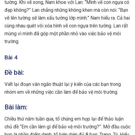
tường. Khi vẽ xong, Nam khoe với Lan: “Mình vẽ con ngựa có
đẹp không?” Lan chẳng những không khen mà còn nói: “Bạn
vẽ lên tường sẽ làm xấu tường lớp mình.” Nam hiểu ra. Cả hai
cùng nhau quét vôi xóa hình vẽ con ngựa trên tường. Lan rất
mừng vì mình đã góp một phần nhỏ vào việc bảo vệ môi
trường.
Bài 4
Đề bài:
Viết lại đoạn văn ngắn thuật lại ý kiến của các bạn trong
nhóm em về những việc cần làm để bảo vệ môi trường.
Bài làm:
Chiều thứ năm tuần qua, tổ chúng em họp lại để thảo luận
chủ đề “Em cần làm gì để bảo vệ môi trường?”. Mở đầu cuộc
họp là phần điểm danh, tổ hiện diện đủ 8 bạn: Trang, Tý, Hiếu,