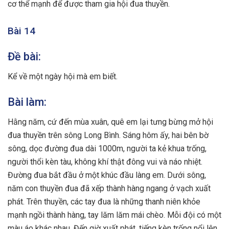
cơ thể mạnh để được tham gia hội đua thuyền.
Bài 14
Đề bài:
Kể về một ngày hội mà em biết.
Bài làm:
Hằng năm, cứ đến mùa xuân, quê em lại tưng bừng mở hội
đua thuyền trên sông Long Bình. Sáng hôm ấy, hai bên bờ
sông, dọc đường đua dài 1000m, người ta kẻ khua trống,
người thổi kèn tàu, không khí thật đông vui và náo nhiệt.
Đường đua bắt đầu ở một khúc đầu làng em. Dưới sông,
năm con thuyền đua đã xếp thành hàng ngang ở vạch xuất
phát. Trên thuyền, các tay đua là những thanh niên khỏe
mạnh ngồi thành hàng, tay lăm lăm mái chèo. Mỗi đội có một
màu áo khác nhau. Đến giờ xuất phát, tiếng kèn trống nổi lên