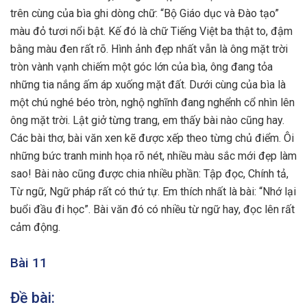
trên cùng của bìa ghi dòng chữ: “Bộ Giáo dục và Đào tạo”
màu đỏ tươi nổi bật. Kế đó là chữ Tiếng Việt ba thật to, đậm
bằng màu đen rất rõ. Hình ảnh đẹp nhất vẫn là ông mặt trời
tròn vành vạnh chiếm một góc lớn của bìa, ông đang tỏa
những tia nắng ấm áp xuống mặt đất. Dưới cùng của bìa là
một chú nghé béo tròn, nghộ nghĩnh đang nghểnh cổ nhìn lên
ông mặt trời. Lật giở từng trang, em thấy bài nào cũng hay.
Các bài thơ, bài văn xen kẽ được xếp theo từng chủ điểm. Ôi
những bức tranh minh họa rõ nét, nhiều màu sắc mới đẹp làm
sao! Bài nào cũng được chia nhiều phần: Tập đọc, Chính tả,
Từ ngữ, Ngữ pháp rất có thứ tự. Em thích nhất là bài: “Nhớ lại
buổi đầu đi học”. Bài văn đó có nhiều từ ngữ hay, đọc lên rất
cảm động.
Bài 11
Đề bài: