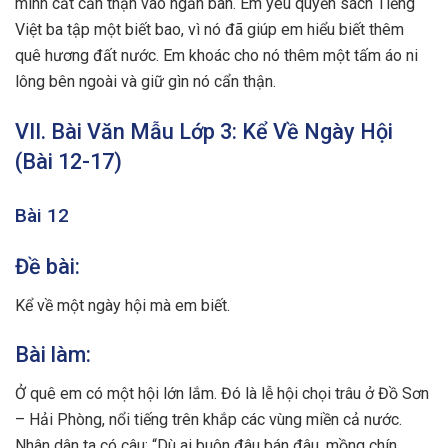
mình cất cẩn thận vào ngăn bàn. Em yêu quyển sách Tiếng
Việt ba tập một biết bao, vì nó đã giúp em hiểu biết thêm
quê hương đất nước. Em khoác cho nó thêm một tấm áo ni
lông bên ngoài và giữ gìn nó cẩn thận.
VII. Bài Văn Mẫu Lớp 3: Kể Về Ngày Hội
(Bài 12-17)
Bài 12
Đề bài:
Kể về một ngày hội mà em biết.
Bài làm:
Ở quê em có một hội lớn lắm. Đó là lễ hội chọi trâu ở Đồ Sơn
– Hải Phòng, nổi tiếng trên khắp các vùng miền cả nước.
Nhân dân ta có câu: “Dù ai buôn đâu bán đâu, mồng chín